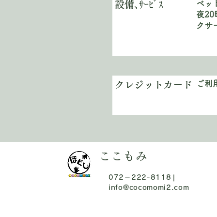
ベッ
​設備､ｻｰﾋﾞｽ
夜2
クサ
​ご
クレジットカード
ここもみ
072－222-8118❘
info@cocomomi2.com