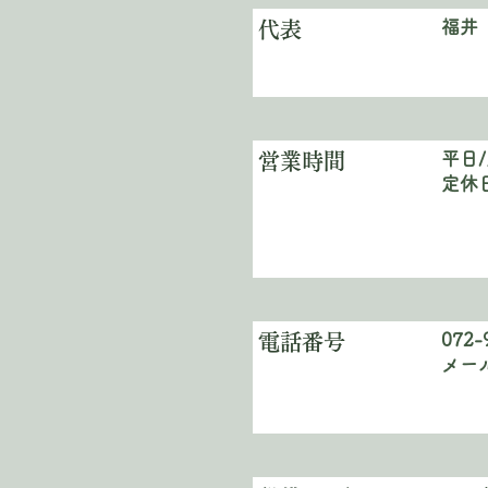
福井
代表
平日/
営業時間
​定
072-
電話番号
​メ