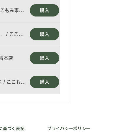
購入
ここもみ東大阪長田店
イルマッサージ60分コース
/
購入
ここもみ東大阪長田店
購入
堺本店
ス
/
購入
ここもみ堺本店
に基づく表記
プライバシーポリシー