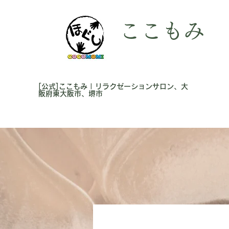
ここもみ
[公式]ここもみ | リラクゼーションサロン、大
阪府東大阪市、堺市