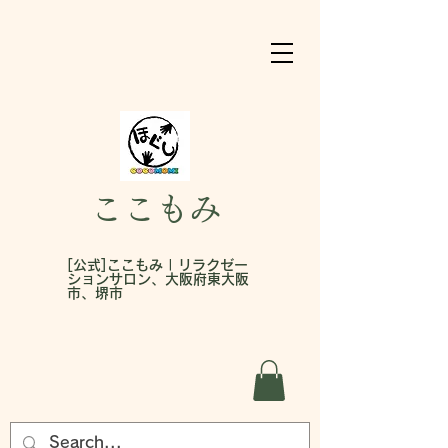
ここもみ
[公式]ここもみ | リラクゼー
ションサロン、大阪府東大阪
市、堺市