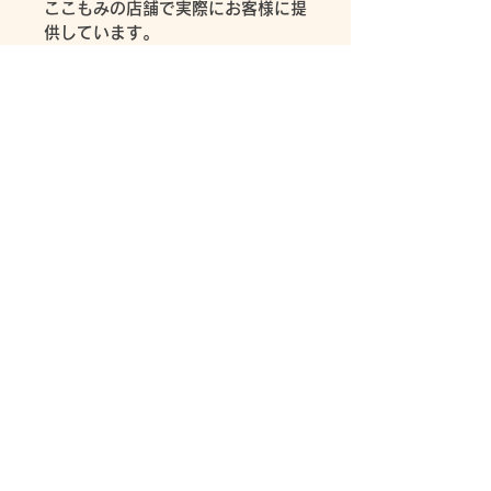
ここもみの店舗で実際にお客様に提
供しています。
足のむくみ、コリは酸素不足が原因
と言われています。
酸素は疲労物質である乳酸を分解
し、血行を促進します。
ぜひ使ってみてください。
商品に自信ありです。
ここもみ
072－222-8118❘
info@cocomomi2.com