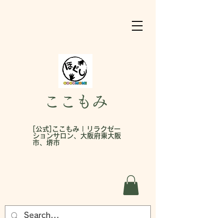
ここもみ
[公式]ここもみ | リラクゼー
ションサロン、大阪府東大阪
市、堺市